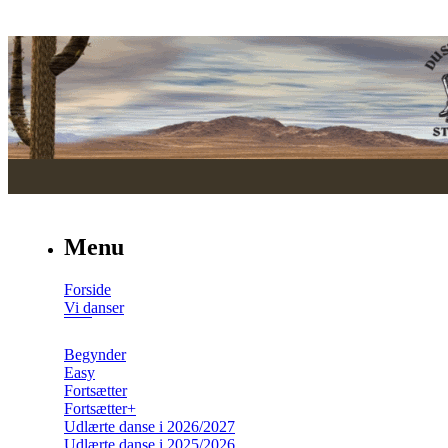
Menu
Forside
Vi danser
Begynder
Easy
Fortsætter
Fortsætter+
Udlærte danse i 2026/2027
Udlærte danse i 2025/2026