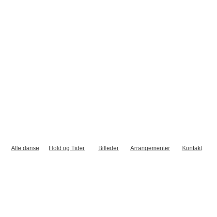
Alle danse
Hold og Tider
Billeder
Arrangementer
Kontakt