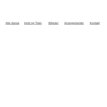
Alle danse
Hold og Tider
Billeder
Arrangementer
Kontakt