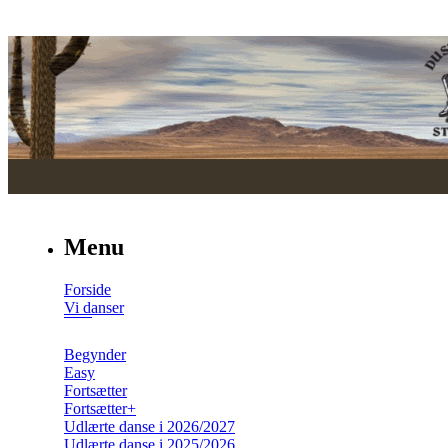
Menu
Forside
Vi danser
Begynder
Easy
Fortsætter
Fortsætter+
Udlærte danse i 2026/2027
Udlærte danse i 2025/2026